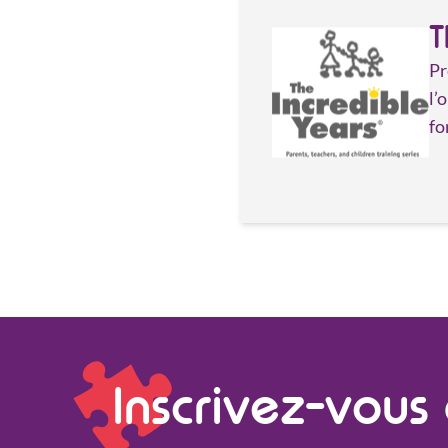
pairs
T
mbres de son
Pr
l’
fo
Inscrivez-vou