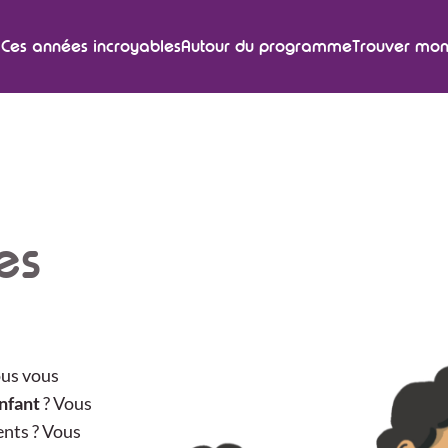
Ces années incroyables
Autour du programme
Trouver mon
es
ous vous
nfant
? Vous
ents ? Vous