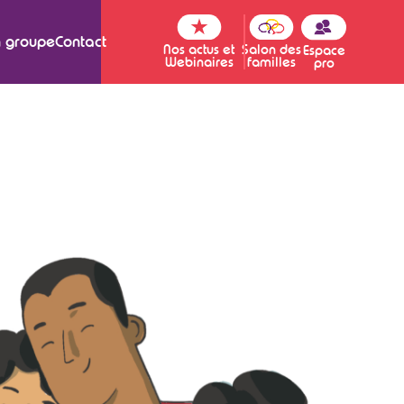
 groupe
Contact
Nos actus et
Salon des
Espace
Webinaires
familles
pro