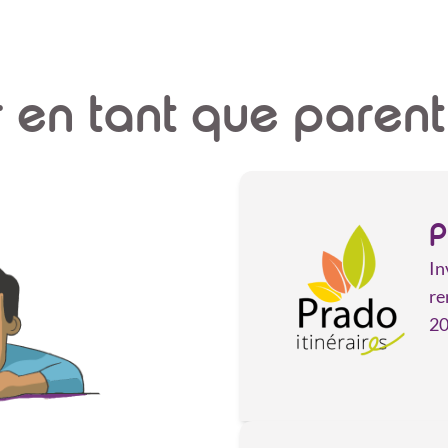
r en tant que parent
P
In
re
2